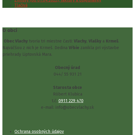
Zmluvy (od 01.04.2022), faktúry a objednávky
Tlačivá
O obci
Obec Vlachy
tvoria tri miestne časti:
Vlachy
,
Vlašky
a
Krmeš
.
Najväčšou z nich je Krmeš. Dedina
Vŕbie
zanikla pri výstavbe
priehrady Liptovská Mara.
Obecný úrad
044/ 55 931 21
Starosta obce
Róbert Klubica
t.č.
0911 229 470
e-mail: info@obecvlachy.sk
Ochrana osobných údajov