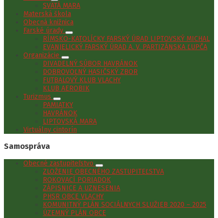
SVÄTÁ MARA
Materská škola
Obecná knižnica
Farské úrady
RÍMSKO-KATOLÍCKY FARSKÝ ÚRAD LIPTOVSKÝ MICHAL
EVANJELICKÝ FARSKÝ ÚRAD A. V. PARTIZÁNSKA ĽUPČA
Organizácie
DIVADELNÝ SÚBOR HAVRÁNOK
DOBROVOĽNÝ HASIČSKÝ ZBOR
FUTBALOVÝ KLUB VLACHY
KLUB AEROBIK
Turizmus
PAMIATKY
HAVRÁNOK
LIPTOVSKÁ MARA
Virtuálny cintorín
Samospráva
Obecné zastupiteľstvo
ZLOŽENIE OBECNÉHO ZASTUPITEĽSTVA
ROKOVACÍ PORIADOK
ZÁPISNICE A UZNESENIA
PHSR OBCE VLACHY
KOMUNITNÝ PLÁN SOCIÁLNYCH SLUŽIEB 2020 – 2025
ÚZEMNÝ PLÁN OBCE