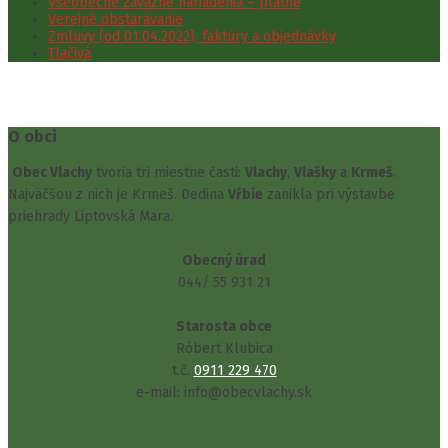
Všeobecne záväzné nariadenia – platné
Verejné obstarávanie
Zmluvy (od 01.04.2022), faktúry a objednávky
Tlačivá
O obci
Obec Vlachy
tvoria tri miestne časti:
Vlachy
,
Vlašky
a
Krmeš
.
Najväčšou z nich je Krmeš. Dedina
Vŕbie
zanikla pri výstavbe
priehrady Liptovská Mara.
Obecný úrad
044/ 55 931 21
Starosta obce
Róbert Klubica
t.č.
0911 229 470
e-mail: info@obecvlachy.sk