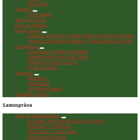
ŠKOLSTVO
Sokolče
SVÄTÁ MARA
Materská škola
Obecná knižnica
Farské úrady
RÍMSKO-KATOLÍCKY FARSKÝ ÚRAD LIPTOVSKÝ MICHAL
EVANJELICKÝ FARSKÝ ÚRAD A. V. PARTIZÁNSKA ĽUPČA
Organizácie
DIVADELNÝ SÚBOR HAVRÁNOK
DOBROVOĽNÝ HASIČSKÝ ZBOR
FUTBALOVÝ KLUB VLACHY
KLUB AEROBIK
Turizmus
PAMIATKY
HAVRÁNOK
LIPTOVSKÁ MARA
Virtuálny cintorín
Samospráva
Obecné zastupiteľstvo
ZLOŽENIE OBECNÉHO ZASTUPITEĽSTVA
ROKOVACÍ PORIADOK
ZÁPISNICE A UZNESENIA
PHSR OBCE VLACHY