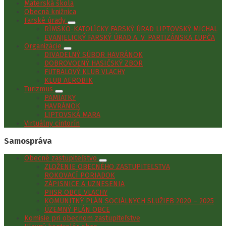
Materská škola
Obecná knižnica
Farské úrady
RÍMSKO-KATOLÍCKY FARSKÝ ÚRAD LIPTOVSKÝ MICHAL
EVANJELICKÝ FARSKÝ ÚRAD A. V. PARTIZÁNSKA ĽUPČA
Organizácie
DIVADELNÝ SÚBOR HAVRÁNOK
DOBROVOĽNÝ HASIČSKÝ ZBOR
FUTBALOVÝ KLUB VLACHY
KLUB AEROBIK
Turizmus
PAMIATKY
HAVRÁNOK
LIPTOVSKÁ MARA
Virtuálny cintorín
Samospráva
Obecné zastupiteľstvo
ZLOŽENIE OBECNÉHO ZASTUPITEĽSTVA
ROKOVACÍ PORIADOK
ZÁPISNICE A UZNESENIA
PHSR OBCE VLACHY
KOMUNITNÝ PLÁN SOCIÁLNYCH SLUŽIEB 2020 – 2025
ÚZEMNÝ PLÁN OBCE
Komisie pri obecnom zastupiteľstve