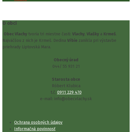
O obci
Obec Vlachy
tvoria tri miestne časti:
Vlachy
,
Vlašky
a
Krmeš
.
Najväčšou z nich je Krmeš. Dedina
Vŕbie
zanikla pri výstavbe
priehrady Liptovská Mara.
Obecný úrad
044/ 55 931 21
Starosta obce
Róbert Klubica
t.č.
0911 229 470
e-mail: info@obecvlachy.sk
Ochrana osobných údajov
Informačná povinnosť