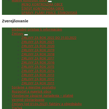
Hlavný kontrolór obce
MENO KONTROLÓRA OBCE
ŠTATÚT KONTROLÓRA OBCE
SPRÁVY, PLÁNY PRÁCE, STANOVISKÁ
Zverejňovanie
Slobodný prístup k informáciám
Zmluvy
ZMLUVY ZA ROK 2022 DO 31.03.2022
ZMLUVY ZA ROK 2021
ZMLUVY ZA ROK 2020
ZMLUVY ZA ROK 2019
ZMLUVY ZA ROK 2018
ZMLUVY ZA ROK 2017
ZMLUVY ZA ROK 2016
ZMLUVY ZA ROK 2015
ZMLUVY ZA ROK 2014
ZMLUVY ZA ROK 2013
ZMLUVY ZA ROK 2012
ZMLUVY ZA ROK 2011
Správne a miestne poplatky
Rozpočet a majetok obce
Všeobecne záväzné nariadenia – platné
Verejné obstarávanie
Zmluvy (od 01.04.2022), faktúry a objednávky
Tlačivá