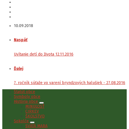
10.09.2018
Naspäť
Uvítanie detí do života 12.11.2016
Ďalej
7. ročník súťaže vo varení bryndzových halušiek - 27.08.2016
Štatút obce
Symboly obce
História obce
MINULOSŤ
CIRKEV
ŠKOLSTVO
Sokolče
SVÄTÁ MARA