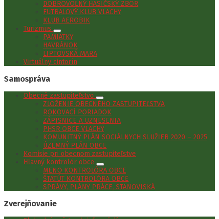
DOBROVOĽNÝ HASIČSKÝ ZBOR
FUTBALOVÝ KLUB VLACHY
KLUB AEROBIK
Turizmus
PAMIATKY
HAVRÁNOK
LIPTOVSKÁ MARA
Virtuálny cintorín
Samospráva
Obecné zastupiteľstvo
ZLOŽENIE OBECNÉHO ZASTUPITEĽSTVA
ROKOVACÍ PORIADOK
ZÁPISNICE A UZNESENIA
PHSR OBCE VLACHY
KOMUNITNÝ PLÁN SOCIÁLNYCH SLUŽIEB 2020 – 2025
ÚZEMNÝ PLÁN OBCE
Komisie pri obecnom zastupiteľstve
Hlavný kontrolór obce
MENO KONTROLÓRA OBCE
ŠTATÚT KONTROLÓRA OBCE
SPRÁVY, PLÁNY PRÁCE, STANOVISKÁ
Zverejňovanie