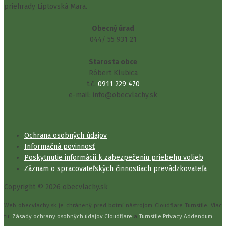
priehrady Liptovská Mara.
Obecný úrad
044/ 55 931 21
Starosta obce
Róbert Klubica
t.č.
0911 229 470
e-mail: info@obecvlachy.sk
Ochrana osobných údajov
Informačná povinnosť
Poskytnutie informácií k zabezpečeniu priebehu volieb
Záznam o spracovateľských činnostiach prevádzkovateľa
Copyright © 2026 obecvlachy.sk
Web obecvlachy.sk je chránený pred botmi nástrojom Cloudflare Turnstile. Viac
tu:
Zásady ochrany osobných údajov Cloudflare
a
Turnstile Privacy Addendum
.