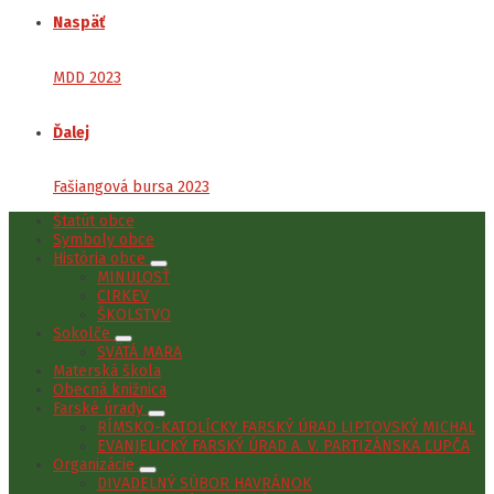
Naspäť
MDD 2023
Ďalej
Fašiangová bursa 2023
Štatút obce
Symboly obce
História obce
MINULOSŤ
CIRKEV
ŠKOLSTVO
Sokolče
SVÄTÁ MARA
Materská škola
Obecná knižnica
Farské úrady
RÍMSKO-KATOLÍCKY FARSKÝ ÚRAD LIPTOVSKÝ MICHAL
EVANJELICKÝ FARSKÝ ÚRAD A. V. PARTIZÁNSKA ĽUPČA
Organizácie
DIVADELNÝ SÚBOR HAVRÁNOK