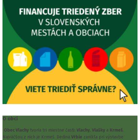
O obci
Obec Vlachy
tvoria tri miestne časti:
Vlachy
,
Vlašky
a
Krmeš
.
Najväčšou z nich je Krmeš. Dedina
Vŕbie
zanikla pri výstavbe