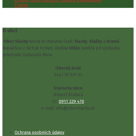
Zmluvy (od 01.04.2022), faktúry a objednávky
Tlačivá
O obci
Obec Vlachy
tvoria tri miestne časti:
Vlachy
,
Vlašky
a
Krmeš
.
Najväčšou z nich je Krmeš. Dedina
Vŕbie
zanikla pri výstavbe
priehrady Liptovská Mara.
Obecný úrad
044/ 55 931 21
Starosta obce
Róbert Klubica
t.č.
0911 229 470
e-mail: info@obecvlachy.sk
Ochrana osobných údajov