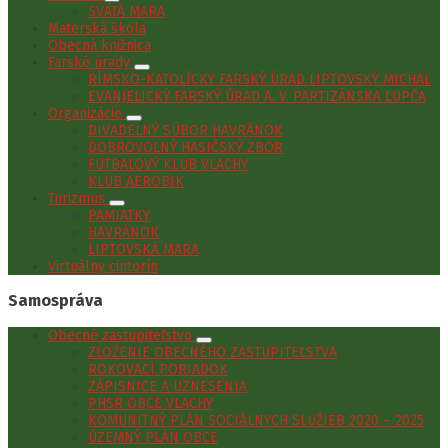
SVÄTÁ MARA
Materská škola
Obecná knižnica
Farské úrady
RÍMSKO-KATOLÍCKY FARSKÝ ÚRAD LIPTOVSKÝ MICHAL
EVANJELICKÝ FARSKÝ ÚRAD A. V. PARTIZÁNSKA ĽUPČA
Organizácie
DIVADELNÝ SÚBOR HAVRÁNOK
DOBROVOĽNÝ HASIČSKÝ ZBOR
FUTBALOVÝ KLUB VLACHY
KLUB AEROBIK
Turizmus
PAMIATKY
HAVRÁNOK
LIPTOVSKÁ MARA
Virtuálny cintorín
Samospráva
Obecné zastupiteľstvo
ZLOŽENIE OBECNÉHO ZASTUPITEĽSTVA
ROKOVACÍ PORIADOK
ZÁPISNICE A UZNESENIA
PHSR OBCE VLACHY
KOMUNITNÝ PLÁN SOCIÁLNYCH SLUŽIEB 2020 – 2025
ÚZEMNÝ PLÁN OBCE