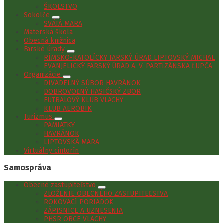
ŠKOLSTVO
Sokolče
SVÄTÁ MARA
Materská škola
Obecná knižnica
Farské úrady
RÍMSKO-KATOLÍCKY FARSKÝ ÚRAD LIPTOVSKÝ MICHAL
EVANJELICKÝ FARSKÝ ÚRAD A. V. PARTIZÁNSKA ĽUPČA
Organizácie
DIVADELNÝ SÚBOR HAVRÁNOK
DOBROVOĽNÝ HASIČSKÝ ZBOR
FUTBALOVÝ KLUB VLACHY
KLUB AEROBIK
Turizmus
PAMIATKY
HAVRÁNOK
LIPTOVSKÁ MARA
Virtuálny cintorín
Samospráva
Obecné zastupiteľstvo
ZLOŽENIE OBECNÉHO ZASTUPITEĽSTVA
ROKOVACÍ PORIADOK
ZÁPISNICE A UZNESENIA
PHSR OBCE VLACHY