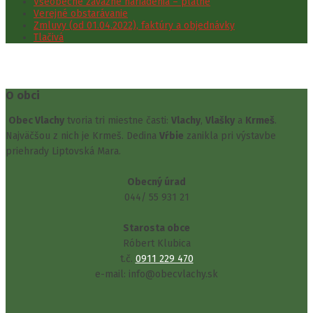
Všeobecne záväzné nariadenia – platné
Verejné obstarávanie
Zmluvy (od 01.04.2022), faktúry a objednávky
Tlačivá
O obci
Obec Vlachy
tvoria tri miestne časti:
Vlachy
,
Vlašky
a
Krmeš
.
Najväčšou z nich je Krmeš. Dedina
Vŕbie
zanikla pri výstavbe
priehrady Liptovská Mara.
Obecný úrad
044/ 55 931 21
Starosta obce
Róbert Klubica
t.č.
0911 229 470
e-mail: info@obecvlachy.sk