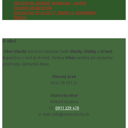
Všeobecne záväzné nariadenia – platné
Verejné obstarávanie
Zmluvy (od 01.04.2022), faktúry a objednávky
Tlačivá
O obci
Obec Vlachy
tvoria tri miestne časti:
Vlachy
,
Vlašky
a
Krmeš
.
Najväčšou z nich je Krmeš. Dedina
Vŕbie
zanikla pri výstavbe
priehrady Liptovská Mara.
Obecný úrad
044/ 55 931 21
Starosta obce
Róbert Klubica
t.č.
0911 229 470
e-mail: info@obecvlachy.sk