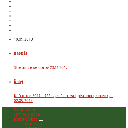
10.09.2018
Naspäť
Stretnutie seniorov 23.11.2017
Ďalej
Deň obce 2017 - 755. výročie prvej písomnej zmienky -
02.09.2017
Štatút obce
Symboly obce
História obce
MINULOSŤ