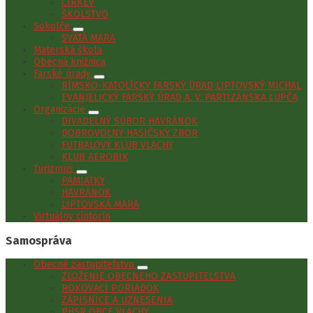
CIRKEV
ŠKOLSTVO
Sokolče
SVÄTÁ MARA
Materská škola
Obecná knižnica
Farské úrady
RÍMSKO-KATOLÍCKY FARSKÝ ÚRAD LIPTOVSKÝ MICHAL
EVANJELICKÝ FARSKÝ ÚRAD A. V. PARTIZÁNSKA ĽUPČA
Organizácie
DIVADELNÝ SÚBOR HAVRÁNOK
DOBROVOĽNÝ HASIČSKÝ ZBOR
FUTBALOVÝ KLUB VLACHY
KLUB AEROBIK
Turizmus
PAMIATKY
HAVRÁNOK
LIPTOVSKÁ MARA
Virtuálny cintorín
Samospráva
Obecné zastupiteľstvo
ZLOŽENIE OBECNÉHO ZASTUPITEĽSTVA
ROKOVACÍ PORIADOK
ZÁPISNICE A UZNESENIA
PHSR OBCE VLACHY