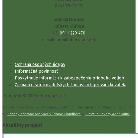
044/ 55 931 21
Starosta obce
Róbert Klubica
t.č.
0911 229 470
e-mail: info@obecvlachy.sk
Ochrana osobných údajov
Informačná povinnosť
Poskytnutie informácií k zabezpečeniu priebehu volieb
Záznam o spracovateľských činnostiach prevádzkovateľa
Copyright © 2026 obecvlachy.sk
Web obecvlachy.sk je chránený pred botmi nástrojom Cloudflare Turnstile. Viac
tu:
Zásady ochrany osobných údajov Cloudflare
a
Turnstile Privacy Addendum
.
Aktuálny projekt