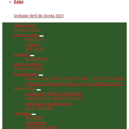
Ďalej
Uvítanie detí do života 2021
Štatút obce
Symboly obce
História obce
MINULOSŤ
CIRKEV
ŠKOLSTVO
Sokolče
SVÄTÁ MARA
Materská škola
Obecná knižnica
Farské úrady
RÍMSKO-KATOLÍCKY FARSKÝ ÚRAD LIPTOVSKÝ MICHAL
EVANJELICKÝ FARSKÝ ÚRAD A. V. PARTIZÁNSKA ĽUPČA
Organizácie
DIVADELNÝ SÚBOR HAVRÁNOK
DOBROVOĽNÝ HASIČSKÝ ZBOR
FUTBALOVÝ KLUB VLACHY
KLUB AEROBIK
Turizmus
PAMIATKY
HAVRÁNOK
LIPTOVSKÁ MARA