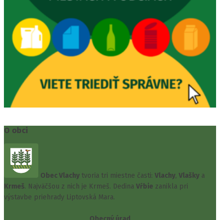
O obci
Obec Vlachy
tvoria tri miestne časti:
Vlachy
,
Vlašky
a
Krmeš
. Najväčšou z nich je Krmeš. Dedina
Vŕbie
zanikla pri
výstavbe priehrady Liptovská Mara.
Obecný úrad