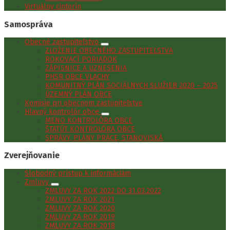
Virtuálny cintorín
Samospráva
Obecné zastupiteľstvo
ZLOŽENIE OBECNÉHO ZASTUPITEĽSTVA
ROKOVACÍ PORIADOK
ZÁPISNICE A UZNESENIA
PHSR OBCE VLACHY
KOMUNITNÝ PLÁN SOCIÁLNYCH SLUŽIEB 2020 – 2025
ÚZEMNÝ PLÁN OBCE
Komisie pri obecnom zastupiteľstve
Hlavný kontrolór obce
MENO KONTROLÓRA OBCE
ŠTATÚT KONTROLÓRA OBCE
SPRÁVY, PLÁNY PRÁCE, STANOVISKÁ
Zverejňovanie
Slobodný prístup k informáciám
Zmluvy
ZMLUVY ZA ROK 2022 DO 31.03.2022
ZMLUVY ZA ROK 2021
ZMLUVY ZA ROK 2020
ZMLUVY ZA ROK 2019
ZMLUVY ZA ROK 2018