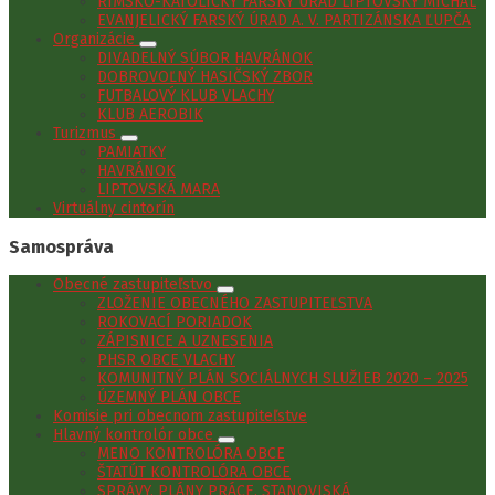
RÍMSKO-KATOLÍCKY FARSKÝ ÚRAD LIPTOVSKÝ MICHAL
EVANJELICKÝ FARSKÝ ÚRAD A. V. PARTIZÁNSKA ĽUPČA
Organizácie
DIVADELNÝ SÚBOR HAVRÁNOK
DOBROVOĽNÝ HASIČSKÝ ZBOR
FUTBALOVÝ KLUB VLACHY
KLUB AEROBIK
Turizmus
PAMIATKY
HAVRÁNOK
LIPTOVSKÁ MARA
Virtuálny cintorín
Samospráva
Obecné zastupiteľstvo
ZLOŽENIE OBECNÉHO ZASTUPITEĽSTVA
ROKOVACÍ PORIADOK
ZÁPISNICE A UZNESENIA
PHSR OBCE VLACHY
KOMUNITNÝ PLÁN SOCIÁLNYCH SLUŽIEB 2020 – 2025
ÚZEMNÝ PLÁN OBCE
Komisie pri obecnom zastupiteľstve
Hlavný kontrolór obce
MENO KONTROLÓRA OBCE
ŠTATÚT KONTROLÓRA OBCE
SPRÁVY, PLÁNY PRÁCE, STANOVISKÁ