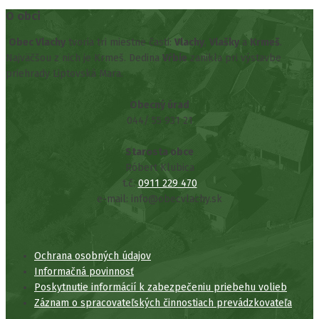
O obci
Obec Vlachy
tvoria tri miestne časti:
Vlachy
,
Vlašky
a
Krmeš
.
Najväčšou z nich je Krmeš. Dedina
Vŕbie
zanikla pri výstavbe
priehrady Liptovská Mara.
Obecný úrad
044/ 55 931 21
Starosta obce
Róbert Klubica
t.č.
0911 229 470
e-mail: info@obecvlachy.sk
Ochrana osobných údajov
Informačná povinnosť
Poskytnutie informácií k zabezpečeniu priebehu volieb
Záznam o spracovateľských činnostiach prevádzkovateľa