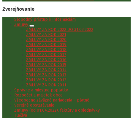
Zverejňovanie
Slobodný prístup k informáciám
Zmluvy
ZMLUVY ZA ROK 2022 DO 31.03.2022
ZMLUVY ZA ROK 2021
ZMLUVY ZA ROK 2020
ZMLUVY ZA ROK 2019
ZMLUVY ZA ROK 2018
ZMLUVY ZA ROK 2017
ZMLUVY ZA ROK 2016
ZMLUVY ZA ROK 2015
ZMLUVY ZA ROK 2014
ZMLUVY ZA ROK 2013
ZMLUVY ZA ROK 2012
ZMLUVY ZA ROK 2011
Správne a miestne poplatky
Rozpočet a majetok obce
Všeobecne záväzné nariadenia – platné
Verejné obstarávanie
Zmluvy (od 01.04.2022), faktúry a objednávky
Tlačivá