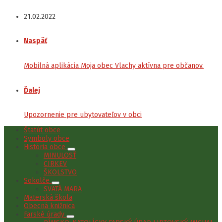
21.02.2022
Naspäť
Mobilná aplikácia Moja obec Vlachy aktívna pre občanov.
Ďalej
Upozornenie pre ubytovateľov v obci
Štatút obce
Symboly obce
História obce
MINULOSŤ
CIRKEV
ŠKOLSTVO
Sokolče
SVÄTÁ MARA
Materská škola
Obecná knižnica
Farské úrady