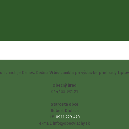
šou z nich je Krmeš. Dedina
Vŕbie
zanikla pri výstavbe priehrady Lipto
Obecný úrad
044/ 55 931 21
Starosta obce
Róbert Klubica
t.č.
0911 229 470
e-mail: info@obecvlachy.sk