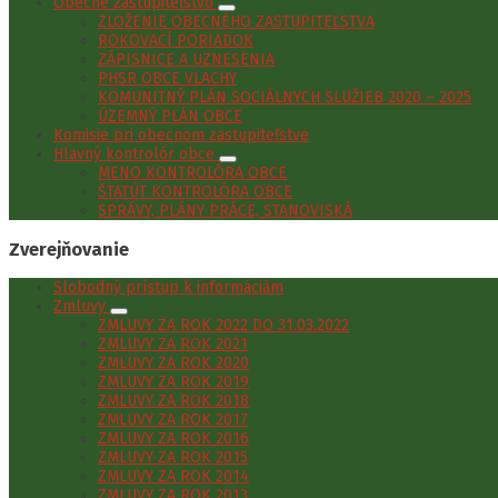
Obecné zastupiteľstvo
ZLOŽENIE OBECNÉHO ZASTUPITEĽSTVA
ROKOVACÍ PORIADOK
ZÁPISNICE A UZNESENIA
PHSR OBCE VLACHY
KOMUNITNÝ PLÁN SOCIÁLNYCH SLUŽIEB 2020 – 2025
ÚZEMNÝ PLÁN OBCE
Komisie pri obecnom zastupiteľstve
Hlavný kontrolór obce
MENO KONTROLÓRA OBCE
ŠTATÚT KONTROLÓRA OBCE
SPRÁVY, PLÁNY PRÁCE, STANOVISKÁ
Zverejňovanie
Slobodný prístup k informáciám
Zmluvy
ZMLUVY ZA ROK 2022 DO 31.03.2022
ZMLUVY ZA ROK 2021
ZMLUVY ZA ROK 2020
ZMLUVY ZA ROK 2019
ZMLUVY ZA ROK 2018
ZMLUVY ZA ROK 2017
ZMLUVY ZA ROK 2016
ZMLUVY ZA ROK 2015
ZMLUVY ZA ROK 2014
ZMLUVY ZA ROK 2013