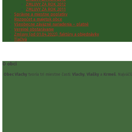
ZMLUVY ZA ROK 2012
ZMLUVY ZA ROK 2011
Správne a miestne poplatky
Rozpočet a majetok obce
Všeobecne záväzné nariadenia – platné
Verejné obstarávanie
Zmluvy (od 01.04.2022), faktúry a objednávky
Tlačivá
O obci
Obec Vlachy
tvoria tri miestne časti:
Vlachy
,
Vlašky
a
Krmeš
. Najväč