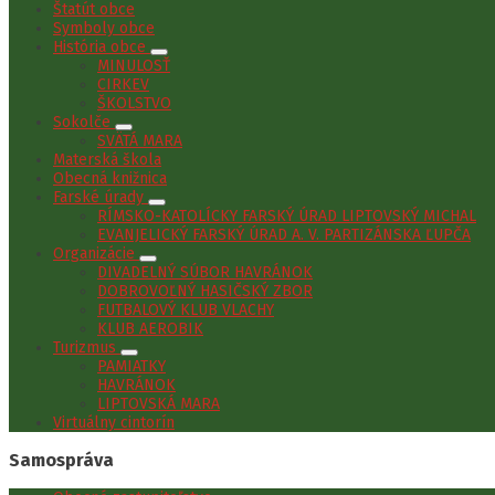
Štatút obce
Symboly obce
História obce
MINULOSŤ
CIRKEV
ŠKOLSTVO
Sokolče
SVÄTÁ MARA
Materská škola
Obecná knižnica
Farské úrady
RÍMSKO-KATOLÍCKY FARSKÝ ÚRAD LIPTOVSKÝ MICHAL
EVANJELICKÝ FARSKÝ ÚRAD A. V. PARTIZÁNSKA ĽUPČA
Organizácie
DIVADELNÝ SÚBOR HAVRÁNOK
DOBROVOĽNÝ HASIČSKÝ ZBOR
FUTBALOVÝ KLUB VLACHY
KLUB AEROBIK
Turizmus
PAMIATKY
HAVRÁNOK
LIPTOVSKÁ MARA
Virtuálny cintorín
Samospráva