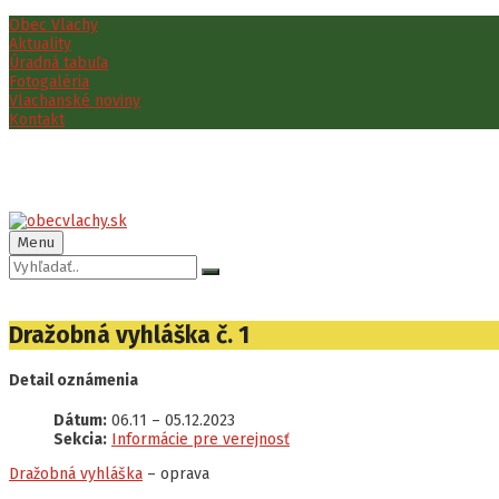
Preskočiť
Preskočiť
Preskočiť
Obec Vlachy
na
na
na
Aktuality
obsah
ľavý
pätičku
Úradná tabuľa
panel
Fotogaléria
Vlachanské noviny
Kontakt
Menu
Vyhľadávanie:
Dražobná vyhláška č. 1
Detail oznámenia
Dátum:
06.11
–
05.12.2023
Sekcia:
Informácie pre verejnosť
Dražobná vyhláška
– oprava