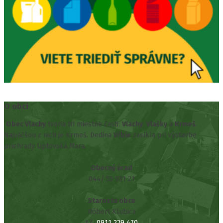
O obci
Obec Vlachy
tvoria tri miestne časti:
Vlachy
,
Vlašky
a
Krmeš
.
Najväčšou z nich je Krmeš. Dedina
Vŕbie
zanikla pri výstavbe
priehrady Liptovská Mara.
Obecný úrad
044/ 55 931 21
Starosta obce
Róbert Klubica
t.č.
0911 229 470