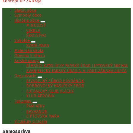
Koncept UP ZA kraja
Štatút obce
Symboly obce
História obce
MINULOSŤ
CIRKEV
ŠKOLSTVO
Sokolče
SVÄTÁ MARA
Materská škola
Obecná knižnica
Farské úrady
RÍMSKO-KATOLÍCKY FARSKÝ ÚRAD LIPTOVSKÝ MICHAL
EVANJELICKÝ FARSKÝ ÚRAD A. V. PARTIZÁNSKA ĽUPČA
Organizácie
DIVADELNÝ SÚBOR HAVRÁNOK
DOBROVOĽNÝ HASIČSKÝ ZBOR
FUTBALOVÝ KLUB VLACHY
KLUB AEROBIK
Turizmus
PAMIATKY
HAVRÁNOK
LIPTOVSKÁ MARA
Virtuálny cintorín
Samospráva