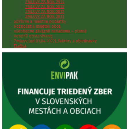
ZMLUVY ZA ROK 2014
ZMLUVY ZA ROK 2013
ZMLUVY ZA ROK 2012
ZMLUVY ZA ROK 2011
Správne a miestne poplatky
Rozpočet a majetok obce
Všeobecne záväzné nariadenia – platné
Verejné obstarávanie
Zmluvy (od 01.04.2022), faktúry a objednávky
Tlačivá