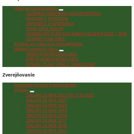
Obecné zastupiteľstvo
ZLOŽENIE OBECNÉHO ZASTUPITEĽSTVA
ROKOVACÍ PORIADOK
ZÁPISNICE A UZNESENIA
PHSR OBCE VLACHY
KOMUNITNÝ PLÁN SOCIÁLNYCH SLUŽIEB 2020 – 2025
ÚZEMNÝ PLÁN OBCE
Komisie pri obecnom zastupiteľstve
Hlavný kontrolór obce
MENO KONTROLÓRA OBCE
ŠTATÚT KONTROLÓRA OBCE
SPRÁVY, PLÁNY PRÁCE, STANOVISKÁ
Zverejňovanie
Slobodný prístup k informáciám
Zmluvy
ZMLUVY ZA ROK 2022 DO 31.03.2022
ZMLUVY ZA ROK 2021
ZMLUVY ZA ROK 2020
ZMLUVY ZA ROK 2019
ZMLUVY ZA ROK 2018
ZMLUVY ZA ROK 2017
ZMLUVY ZA ROK 2016
ZMLUVY ZA ROK 2015