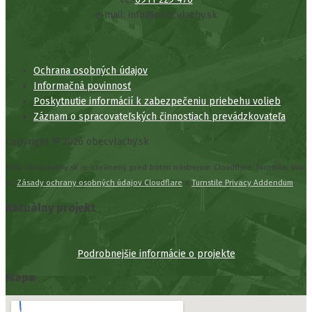
e-mail: info@obecvlachy.sk
Ochrana osobných údajov
Informačná povinnosť
Poskytnutie informácií k zabezpečeniu priebehu volieb
Záznam o spracovateľských činnostiach prevádzkovateľa
Copyright © 2026 obecvlachy.sk
Web obecvlachy.sk je chránený pred botmi nástrojom Cloudflare Turnstile. Viac
tu:
Zásady ochrany osobných údajov Cloudflare
a
Turnstile Privacy Addendum
.
Aktuálny projekt
Podrobnejšie informácie o projekte
Mapa