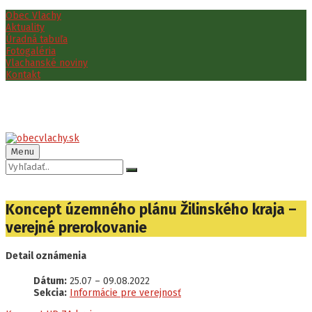
Preskočiť
Preskočiť
Preskočiť
Obec Vlachy
na
na
na
Aktuality
obsah
ľavý
pätičku
Úradná tabuľa
panel
Fotogaléria
Vlachanské noviny
Kontakt
Menu
Vyhľadávanie:
Koncept územného plánu Žilinského kraja –
verejné prerokovanie
Detail oznámenia
Dátum:
25.07
–
09.08.2022
Sekcia:
Informácie pre verejnosť