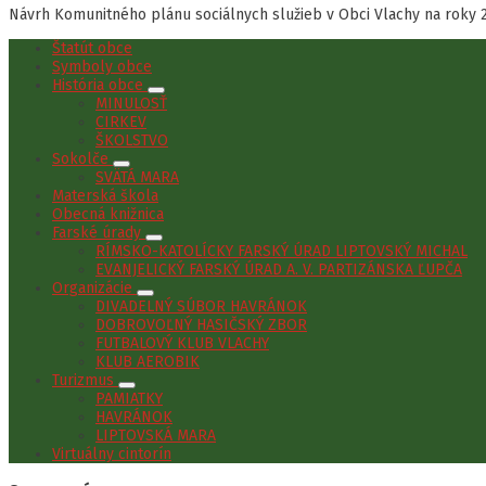
Návrh Komunitného plánu sociálnych služieb v Obci Vlachy na roky 
Štatút obce
Symboly obce
História obce
MINULOSŤ
CIRKEV
ŠKOLSTVO
Sokolče
SVÄTÁ MARA
Materská škola
Obecná knižnica
Farské úrady
RÍMSKO-KATOLÍCKY FARSKÝ ÚRAD LIPTOVSKÝ MICHAL
EVANJELICKÝ FARSKÝ ÚRAD A. V. PARTIZÁNSKA ĽUPČA
Organizácie
DIVADELNÝ SÚBOR HAVRÁNOK
DOBROVOĽNÝ HASIČSKÝ ZBOR
FUTBALOVÝ KLUB VLACHY
KLUB AEROBIK
Turizmus
PAMIATKY
HAVRÁNOK
LIPTOVSKÁ MARA
Virtuálny cintorín