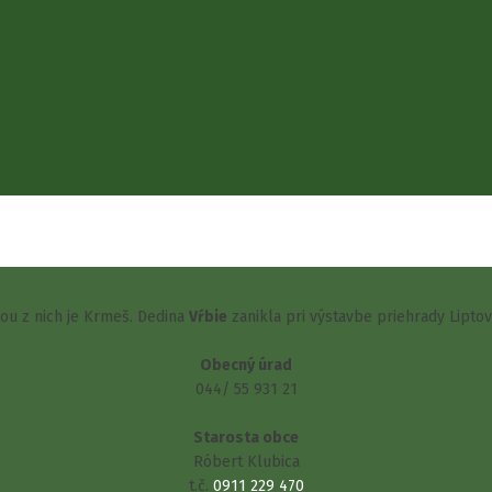
šou z nich je Krmeš. Dedina
Vŕbie
zanikla pri výstavbe priehrady Lipto
Obecný úrad
044/ 55 931 21
Starosta obce
Róbert Klubica
t.č.
0911 229 470