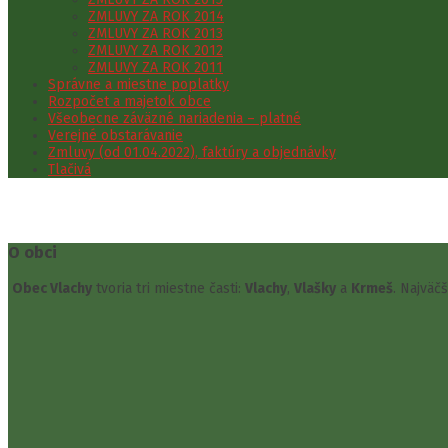
ZMLUVY ZA ROK 2014
ZMLUVY ZA ROK 2013
ZMLUVY ZA ROK 2012
ZMLUVY ZA ROK 2011
Správne a miestne poplatky
Rozpočet a majetok obce
Všeobecne záväzné nariadenia – platné
Verejné obstarávanie
Zmluvy (od 01.04.2022), faktúry a objednávky
Tlačivá
O obci
Obec Vlachy
tvoria tri miestne časti:
Vlachy
,
Vlašky
a
Krmeš
. Najväč