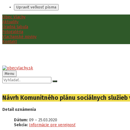
Upraviť veľkosť písma
Preskočiť
Preskočiť
Preskočiť
Obec Vlachy
na
na
na
Aktuality
obsah
ľavý
pätičku
Úradná tabuľa
panel
Fotogaléria
Vlachanské noviny
Kontakt
Menu
Vyhľadávanie:
Návrh Komunitného plánu sociálnych služieb 
Detail oznámenia
Dátum:
09
–
25.03.2020
Sekcia:
Informácie pre verejnosť