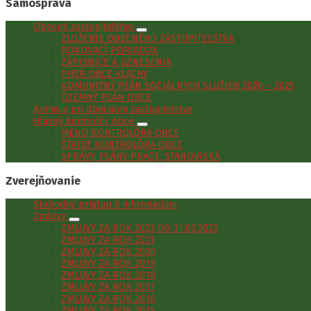
Samospráva
Obecné zastupiteľstvo
ZLOŽENIE OBECNÉHO ZASTUPITEĽSTVA
ROKOVACÍ PORIADOK
ZÁPISNICE A UZNESENIA
PHSR OBCE VLACHY
KOMUNITNÝ PLÁN SOCIÁLNYCH SLUŽIEB 2020 – 2025
ÚZEMNÝ PLÁN OBCE
Komisie pri obecnom zastupiteľstve
Hlavný kontrolór obce
MENO KONTROLÓRA OBCE
ŠTATÚT KONTROLÓRA OBCE
SPRÁVY, PLÁNY PRÁCE, STANOVISKÁ
Zverejňovanie
Slobodný prístup k informáciám
Zmluvy
ZMLUVY ZA ROK 2022 DO 31.03.2022
ZMLUVY ZA ROK 2021
ZMLUVY ZA ROK 2020
ZMLUVY ZA ROK 2019
ZMLUVY ZA ROK 2018
ZMLUVY ZA ROK 2017
ZMLUVY ZA ROK 2016
ZMLUVY ZA ROK 2015