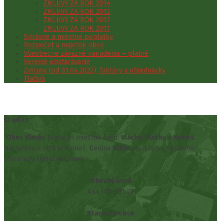
ZMLUVY ZA ROK 2014
ZMLUVY ZA ROK 2013
ZMLUVY ZA ROK 2012
ZMLUVY ZA ROK 2011
Správne a miestne poplatky
Rozpočet a majetok obce
Všeobecne záväzné nariadenia – platné
Verejné obstarávanie
Zmluvy (od 01.04.2022), faktúry a objednávky
Tlačivá
O obci
Obec Vlachy
tvoria tri miestne časti:
Vlachy
,
Vlašky
a
Krmeš
.
Najväčšou z nich je Krmeš. Dedina
Vŕbie
zanikla pri výstavbe
priehrady Liptovská Mara.
Obecný úrad
044/ 55 931 21
Starosta obce