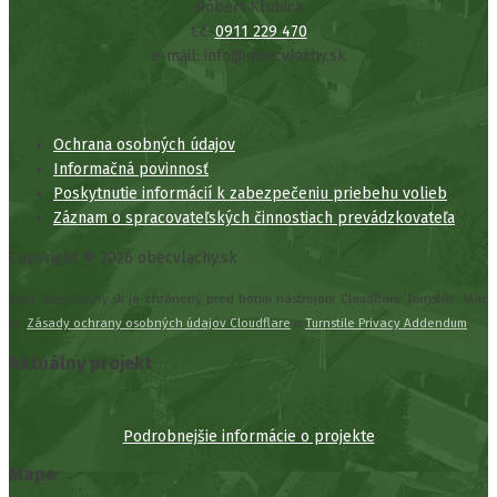
Róbert Klubica
t.č.
0911 229 470
e-mail: info@obecvlachy.sk
Ochrana osobných údajov
Informačná povinnosť
Poskytnutie informácií k zabezpečeniu priebehu volieb
Záznam o spracovateľských činnostiach prevádzkovateľa
Copyright © 2026 obecvlachy.sk
Web obecvlachy.sk je chránený pred botmi nástrojom Cloudflare Turnstile. Viac
tu:
Zásady ochrany osobných údajov Cloudflare
a
Turnstile Privacy Addendum
.
Aktuálny projekt
Podrobnejšie informácie o projekte
Mapa