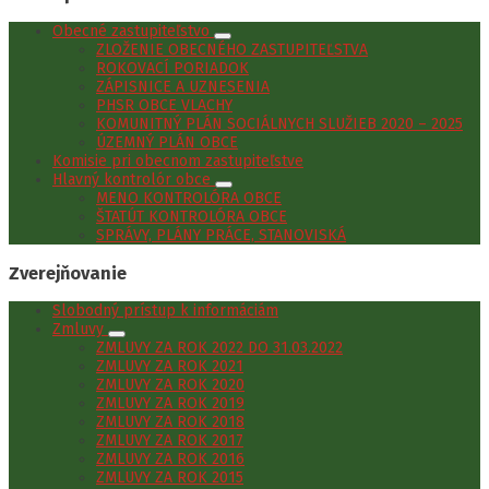
Obecné zastupiteľstvo
ZLOŽENIE OBECNÉHO ZASTUPITEĽSTVA
ROKOVACÍ PORIADOK
ZÁPISNICE A UZNESENIA
PHSR OBCE VLACHY
KOMUNITNÝ PLÁN SOCIÁLNYCH SLUŽIEB 2020 – 2025
ÚZEMNÝ PLÁN OBCE
Komisie pri obecnom zastupiteľstve
Hlavný kontrolór obce
MENO KONTROLÓRA OBCE
ŠTATÚT KONTROLÓRA OBCE
SPRÁVY, PLÁNY PRÁCE, STANOVISKÁ
Zverejňovanie
Slobodný prístup k informáciám
Zmluvy
ZMLUVY ZA ROK 2022 DO 31.03.2022
ZMLUVY ZA ROK 2021
ZMLUVY ZA ROK 2020
ZMLUVY ZA ROK 2019
ZMLUVY ZA ROK 2018
ZMLUVY ZA ROK 2017
ZMLUVY ZA ROK 2016
ZMLUVY ZA ROK 2015