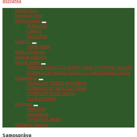
pozvanka
Štatút obce
Symboly obce
História obce
MINULOSŤ
CIRKEV
ŠKOLSTVO
Sokolče
SVÄTÁ MARA
Materská škola
Obecná knižnica
Farské úrady
RÍMSKO-KATOLÍCKY FARSKÝ ÚRAD LIPTOVSKÝ MICHAL
EVANJELICKÝ FARSKÝ ÚRAD A. V. PARTIZÁNSKA ĽUPČA
Organizácie
DIVADELNÝ SÚBOR HAVRÁNOK
DOBROVOĽNÝ HASIČSKÝ ZBOR
FUTBALOVÝ KLUB VLACHY
KLUB AEROBIK
Turizmus
PAMIATKY
HAVRÁNOK
LIPTOVSKÁ MARA
Virtuálny cintorín
Samospráva