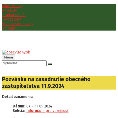
Preskočiť
Preskočiť
Preskočiť
Obec Vlachy
na
na
na
Aktuality
obsah
ľavý
pätičku
Úradná tabuľa
panel
Fotogaléria
Vlachanské noviny
Kontakt
Menu
Vyhľadávanie:
Pozvánka na zasadnutie obecného
zastupiteľstva 11.9.2024
Detail oznámenia
Dátum:
04
–
11.09.2024
Sekcia:
Informácie pre verejnosť