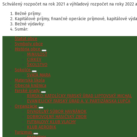
Schválený rozpočet na rok 2021 a výhľadový rozpočet na roky 2022 a
Bežné príjmy:
Kapitálové príjmy, finančné operácie príjmové, kapitálové výd
Bežné výdavky:
Sumár:
Štatút obce
Symboly obce
História obce
MINULOSŤ
CIRKEV
ŠKOLSTVO
Sokolče
SVÄTÁ MARA
Materská škola
Obecná knižnica
Farské úrady
RÍMSKO-KATOLÍCKY FARSKÝ ÚRAD LIPTOVSKÝ MICHAL
EVANJELICKÝ FARSKÝ ÚRAD A. V. PARTIZÁNSKA ĽUPČA
Organizácie
DIVADELNÝ SÚBOR HAVRÁNOK
DOBROVOĽNÝ HASIČSKÝ ZBOR
FUTBALOVÝ KLUB VLACHY
KLUB AEROBIK
Turizmus