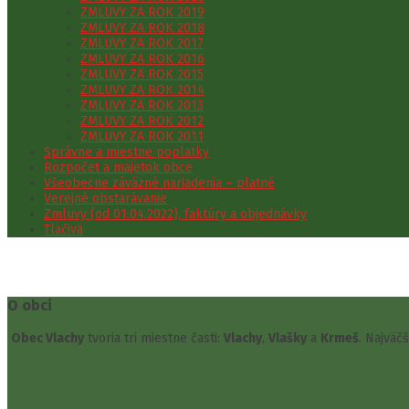
ZMLUVY ZA ROK 2019
ZMLUVY ZA ROK 2018
ZMLUVY ZA ROK 2017
ZMLUVY ZA ROK 2016
ZMLUVY ZA ROK 2015
ZMLUVY ZA ROK 2014
ZMLUVY ZA ROK 2013
ZMLUVY ZA ROK 2012
ZMLUVY ZA ROK 2011
Správne a miestne poplatky
Rozpočet a majetok obce
Všeobecne záväzné nariadenia – platné
Verejné obstarávanie
Zmluvy (od 01.04.2022), faktúry a objednávky
Tlačivá
O obci
Obec Vlachy
tvoria tri miestne časti:
Vlachy
,
Vlašky
a
Krmeš
. Najväč