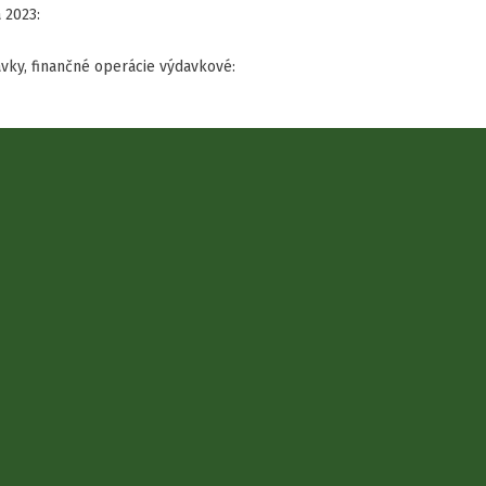
 2023:
avky, finančné operácie výdavkové: