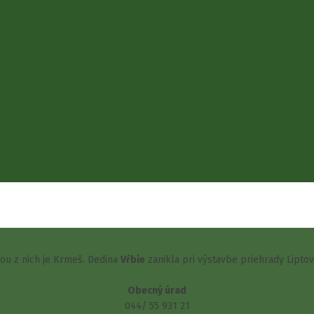
šou z nich je Krmeš. Dedina
Vŕbie
zanikla pri výstavbe priehrady Lipto
Obecný úrad
044/ 55 931 21