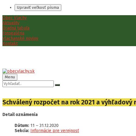
Upraviť veľkosť písma
Preskočiť
Preskočiť
Preskočiť
Obec Vlachy
na
na
na
Aktuality
obsah
ľavý
pätičku
Úradná tabuľa
panel
Fotogaléria
Vlachanské noviny
Kontakt
Menu
Vyhľadávanie:
Schválený rozpočet na rok 2021 a výhľadový 
Detail oznámenia
Dátum:
11
–
31.12.2020
Sekcia:
Informácie pre verejnosť