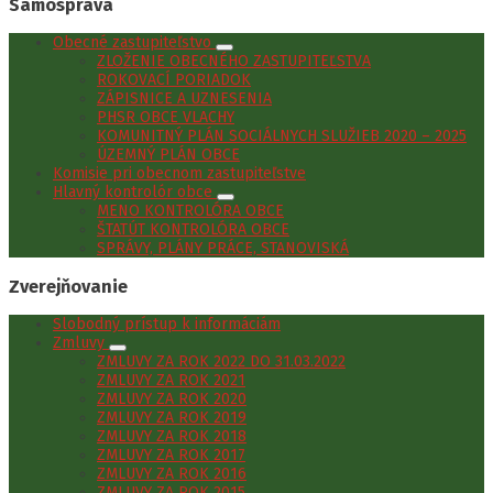
Samospráva
Obecné zastupiteľstvo
ZLOŽENIE OBECNÉHO ZASTUPITEĽSTVA
ROKOVACÍ PORIADOK
ZÁPISNICE A UZNESENIA
PHSR OBCE VLACHY
KOMUNITNÝ PLÁN SOCIÁLNYCH SLUŽIEB 2020 – 2025
ÚZEMNÝ PLÁN OBCE
Komisie pri obecnom zastupiteľstve
Hlavný kontrolór obce
MENO KONTROLÓRA OBCE
ŠTATÚT KONTROLÓRA OBCE
SPRÁVY, PLÁNY PRÁCE, STANOVISKÁ
Zverejňovanie
Slobodný prístup k informáciám
Zmluvy
ZMLUVY ZA ROK 2022 DO 31.03.2022
ZMLUVY ZA ROK 2021
ZMLUVY ZA ROK 2020
ZMLUVY ZA ROK 2019
ZMLUVY ZA ROK 2018
ZMLUVY ZA ROK 2017
ZMLUVY ZA ROK 2016
ZMLUVY ZA ROK 2015