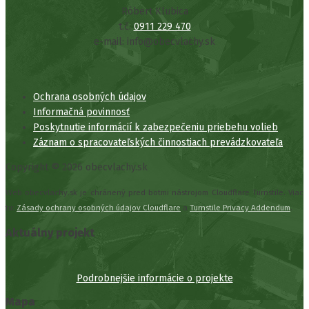
Róbert Klubica
t.č.
0911 229 470
e-mail: info@obecvlachy.sk
Ochrana osobných údajov
Informačná povinnosť
Poskytnutie informácií k zabezpečeniu priebehu volieb
Záznam o spracovateľských činnostiach prevádzkovateľa
Copyright © 2026 obecvlachy.sk
Web obecvlachy.sk je chránený pred botmi nástrojom Cloudflare Turnstile. Viac
tu:
Zásady ochrany osobných údajov Cloudflare
a
Turnstile Privacy Addendum
.
Aktuálny projekt
Podrobnejšie informácie o projekte
Mapa