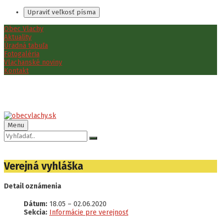
Upraviť veľkosť písma
Preskočiť
Preskočiť
Preskočiť
Obec Vlachy
na
na
na
Aktuality
obsah
ľavý
pätičku
Úradná tabuľa
panel
Fotogaléria
Vlachanské noviny
Kontakt
Menu
Vyhľadávanie:
Verejná vyhláška
Detail oznámenia
Dátum:
18.05
–
02.06.2020
Sekcia:
Informácie pre verejnosť