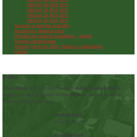
ZMLUVY ZA ROK 2014
ZMLUVY ZA ROK 2013
ZMLUVY ZA ROK 2012
ZMLUVY ZA ROK 2011
Správne a miestne poplatky
Rozpočet a majetok obce
Všeobecne záväzné nariadenia – platné
Verejné obstarávanie
Zmluvy (od 01.04.2022), faktúry a objednávky
Tlačivá
O obci
Obec Vlachy
tvoria tri miestne časti:
Vlachy
,
Vlašky
a
Krmeš
.
Najväčšou z nich je Krmeš. Dedina
Vŕbie
zanikla pri výstavbe
priehrady Liptovská Mara.
Obecný úrad
044/ 55 931 21
Starosta obce