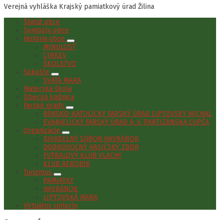
Verejná vyhláška Krajský pamiatkový úrad Žilina
Štatút obce
Symboly obce
História obce
MINULOSŤ
CIRKEV
ŠKOLSTVO
Sokolče
SVÄTÁ MARA
Materská škola
Obecná knižnica
Farské úrady
RÍMSKO-KATOLÍCKY FARSKÝ ÚRAD LIPTOVSKÝ MICHAL
EVANJELICKÝ FARSKÝ ÚRAD A. V. PARTIZÁNSKA ĽUPČA
Organizácie
DIVADELNÝ SÚBOR HAVRÁNOK
DOBROVOĽNÝ HASIČSKÝ ZBOR
FUTBALOVÝ KLUB VLACHY
KLUB AEROBIK
Turizmus
PAMIATKY
HAVRÁNOK
LIPTOVSKÁ MARA
Virtuálny cintorín