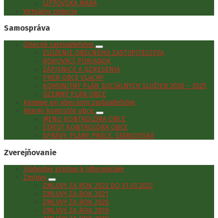
LIPTOVSKÁ MARA
Virtuálny cintorín
Samospráva
Obecné zastupiteľstvo
ZLOŽENIE OBECNÉHO ZASTUPITEĽSTVA
ROKOVACÍ PORIADOK
ZÁPISNICE A UZNESENIA
PHSR OBCE VLACHY
KOMUNITNÝ PLÁN SOCIÁLNYCH SLUŽIEB 2020 – 2025
ÚZEMNÝ PLÁN OBCE
Komisie pri obecnom zastupiteľstve
Hlavný kontrolór obce
MENO KONTROLÓRA OBCE
ŠTATÚT KONTROLÓRA OBCE
SPRÁVY, PLÁNY PRÁCE, STANOVISKÁ
Zverejňovanie
Slobodný prístup k informáciám
Zmluvy
ZMLUVY ZA ROK 2022 DO 31.03.2022
ZMLUVY ZA ROK 2021
ZMLUVY ZA ROK 2020
ZMLUVY ZA ROK 2019