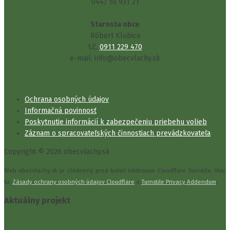
044/ 55 931 21
Starosta obce
Róbert Klubica
t.č.
0911 229 470
e-mail: info@obecvlachy.sk
Ochrana osobných údajov
Informačná povinnosť
Poskytnutie informácií k zabezpečeniu priebehu volieb
Záznam o spracovateľských činnostiach prevádzkovateľa
Copyright © 2026 obecvlachy.sk
Web obecvlachy.sk je chránený pred botmi nástrojom Cloudflare Turnstile. Viac
tu:
Zásady ochrany osobných údajov Cloudflare
a
Turnstile Privacy Addendum
.
Aktuálny projekt