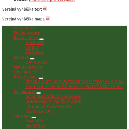
Verejná vyhláška text:
Verejná vyhláška mapa:
Štatút obce
Symboly obce
História obce
MINULOSŤ
CIRKEV
ŠKOLSTVO
Sokolče
SVÄTÁ MARA
Materská škola
Obecná knižnica
Farské úrady
RÍMSKO-KATOLÍCKY FARSKÝ ÚRAD LIPTOVSKÝ MICHAL
EVANJELICKÝ FARSKÝ ÚRAD A. V. PARTIZÁNSKA ĽUPČA
Organizácie
DIVADELNÝ SÚBOR HAVRÁNOK
DOBROVOĽNÝ HASIČSKÝ ZBOR
FUTBALOVÝ KLUB VLACHY
KLUB AEROBIK
Turizmus
PAMIATKY
HAVRÁNOK