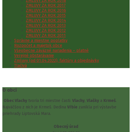
ZMLUVY ZA ROK 2018
ZMLUVY ZA ROK 2017
ZMLUVY ZA ROK 2016
ZMLUVY ZA ROK 2015
ZMLUVY ZA ROK 2014
ZMLUVY ZA ROK 2013
ZMLUVY ZA ROK 2012
ZMLUVY ZA ROK 2011
Správne a miestne poplatky
Rozpočet a majetok obce
Všeobecne záväzné nariadenia – platné
Verejné obstarávanie
Zmluvy (od 01.04.2022), faktúry a objednávky
Tlačivá
O obci
Obec Vlachy
tvoria tri miestne časti:
Vlachy
,
Vlašky
a
Krmeš
.
Najväčšou z nich je Krmeš. Dedina
Vŕbie
zanikla pri výstavbe
priehrady Liptovská Mara.
Obecný úrad