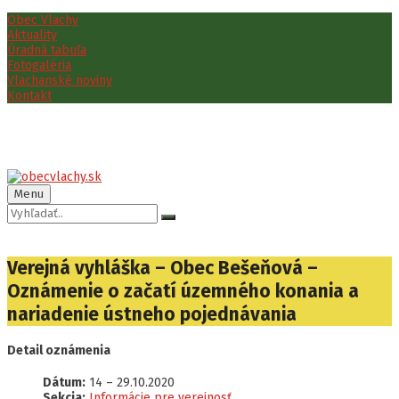
Preskočiť
Preskočiť
Preskočiť
Obec Vlachy
na
na
na
Aktuality
obsah
ľavý
pätičku
Úradná tabuľa
panel
Fotogaléria
Vlachanské noviny
Kontakt
Menu
Vyhľadávanie:
Verejná vyhláška – Obec Bešeňová –
Oznámenie o začatí územného konania a
nariadenie ústneho pojednávania
Detail oznámenia
Dátum:
14
–
29.10.2020
Sekcia:
Informácie pre verejnosť