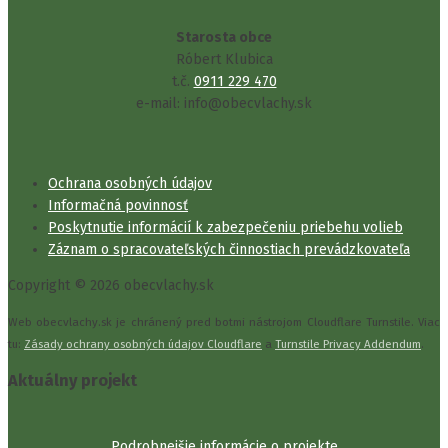
Starosta obce
Róbert Klubica
t.č.
0911 229 470
e-mail: info@obecvlachy.sk
Ochrana osobných údajov
Informačná povinnosť
Poskytnutie informácií k zabezpečeniu priebehu volieb
Záznam o spracovateľských činnostiach prevádzkovateľa
Copyright © 2026 obecvlachy.sk
Web obecvlachy.sk je chránený pred botmi nástrojom Cloudflare Turnstile. Viac
tu:
Zásady ochrany osobných údajov Cloudflare
a
Turnstile Privacy Addendum
.
Aktuálny projekt
Podrobnejšie informácie o projekte