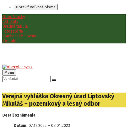
Upraviť veľkosť písma
Preskočiť
Preskočiť
Preskočiť
Obec Vlachy
na
na
na
Aktuality
obsah
ľavý
pätičku
Úradná tabuľa
panel
Fotogaléria
Vlachanské noviny
Kontakt
Menu
Vyhľadávanie:
Verejná vyhláška Okresný úrad Liptovský
Mikuláš – pozemkový a lesný odbor
Detail oznámenia
Dátum:
07.12.2022
–
08.01.2023