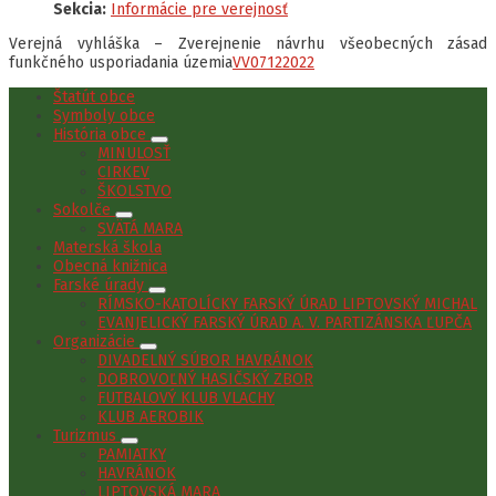
Sekcia:
Informácie pre verejnosť
Verejná vyhláška – Zverejnenie návrhu všeobecných zásad
funkčného usporiadania územia
VV07122022
Štatút obce
Symboly obce
História obce
MINULOSŤ
CIRKEV
ŠKOLSTVO
Sokolče
SVÄTÁ MARA
Materská škola
Obecná knižnica
Farské úrady
RÍMSKO-KATOLÍCKY FARSKÝ ÚRAD LIPTOVSKÝ MICHAL
EVANJELICKÝ FARSKÝ ÚRAD A. V. PARTIZÁNSKA ĽUPČA
Organizácie
DIVADELNÝ SÚBOR HAVRÁNOK
DOBROVOĽNÝ HASIČSKÝ ZBOR
FUTBALOVÝ KLUB VLACHY
KLUB AEROBIK
Turizmus
PAMIATKY
HAVRÁNOK
LIPTOVSKÁ MARA