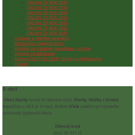
ZMLUVY ZA ROK 2017
ZMLUVY ZA ROK 2016
ZMLUVY ZA ROK 2015
ZMLUVY ZA ROK 2014
ZMLUVY ZA ROK 2013
ZMLUVY ZA ROK 2012
ZMLUVY ZA ROK 2011
Správne a miestne poplatky
Rozpočet a majetok obce
Všeobecne záväzné nariadenia – platné
Verejné obstarávanie
Zmluvy (od 01.04.2022), faktúry a objednávky
Tlačivá
O obci
Obec Vlachy
tvoria tri miestne časti:
Vlachy
,
Vlašky
a
Krmeš
.
Najväčšou z nich je Krmeš. Dedina
Vŕbie
zanikla pri výstavbe
priehrady Liptovská Mara.
Obecný úrad
044/ 55 931 21