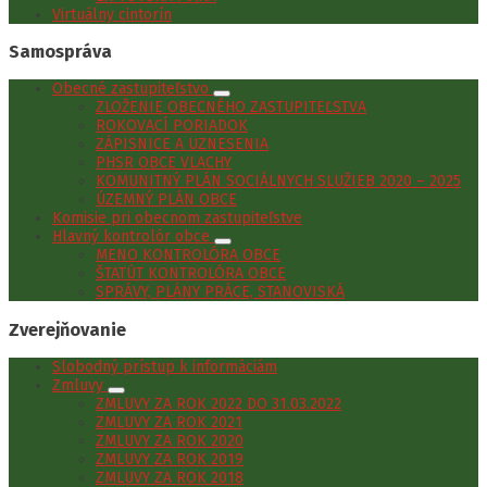
Virtuálny cintorín
Samospráva
Obecné zastupiteľstvo
ZLOŽENIE OBECNÉHO ZASTUPITEĽSTVA
ROKOVACÍ PORIADOK
ZÁPISNICE A UZNESENIA
PHSR OBCE VLACHY
KOMUNITNÝ PLÁN SOCIÁLNYCH SLUŽIEB 2020 – 2025
ÚZEMNÝ PLÁN OBCE
Komisie pri obecnom zastupiteľstve
Hlavný kontrolór obce
MENO KONTROLÓRA OBCE
ŠTATÚT KONTROLÓRA OBCE
SPRÁVY, PLÁNY PRÁCE, STANOVISKÁ
Zverejňovanie
Slobodný prístup k informáciám
Zmluvy
ZMLUVY ZA ROK 2022 DO 31.03.2022
ZMLUVY ZA ROK 2021
ZMLUVY ZA ROK 2020
ZMLUVY ZA ROK 2019
ZMLUVY ZA ROK 2018