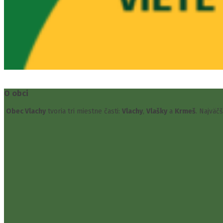
O obci
Obec Vlachy
tvoria tri miestne časti:
Vlachy
,
Vlašky
a
Krmeš
. Najväč