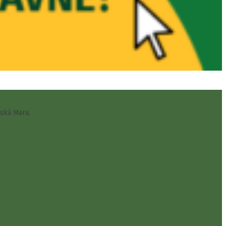
vská Mara.