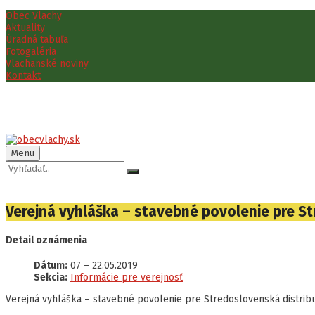
Preskočiť
Preskočiť
Preskočiť
Obec Vlachy
na
na
na
Aktuality
obsah
ľavý
pätičku
Úradná tabuľa
panel
Fotogaléria
Vlachanské noviny
Kontakt
Menu
Vyhľadávanie:
Verejná vyhláška – stavebné povolenie pre Str
Detail oznámenia
Dátum:
07
–
22.05.2019
Sekcia:
Informácie pre verejnosť
Verejná vyhláška – stavebné povolenie pre Stredoslovenská distribučn