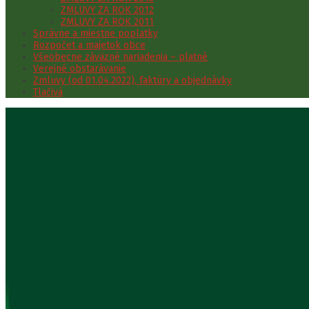
ZMLUVY ZA ROK 2012
ZMLUVY ZA ROK 2011
Správne a miestne poplatky
Rozpočet a majetok obce
Všeobecne záväzné nariadenia – platné
Verejné obstarávanie
Zmluvy (od 01.04.2022), faktúry a objednávky
Tlačivá