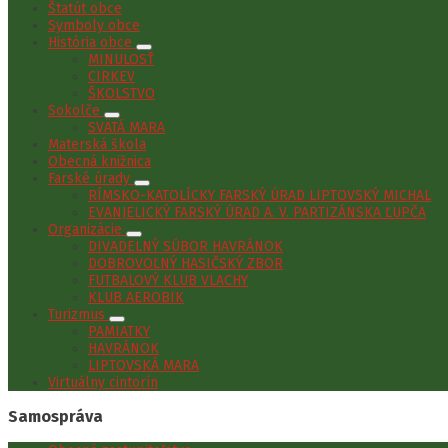
Štatút obce
Symboly obce
História obce
MINULOSŤ
CIRKEV
ŠKOLSTVO
Sokolče
SVÄTÁ MARA
Materská škola
Obecná knižnica
Farské úrady
RÍMSKO-KATOLÍCKY FARSKÝ ÚRAD LIPTOVSKÝ MICHAL
EVANJELICKÝ FARSKÝ ÚRAD A. V. PARTIZÁNSKA ĽUPČA
Organizácie
DIVADELNÝ SÚBOR HAVRÁNOK
DOBROVOĽNÝ HASIČSKÝ ZBOR
FUTBALOVÝ KLUB VLACHY
KLUB AEROBIK
Turizmus
PAMIATKY
HAVRÁNOK
LIPTOVSKÁ MARA
Virtuálny cintorín
Samospráva