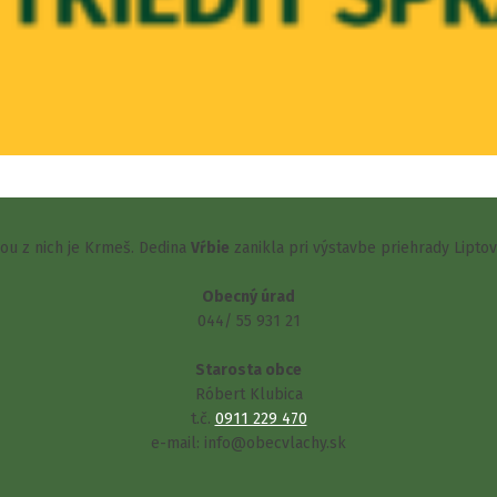
šou z nich je Krmeš. Dedina
Vŕbie
zanikla pri výstavbe priehrady Lipto
Obecný úrad
044/ 55 931 21
Starosta obce
Róbert Klubica
t.č.
0911 229 470
e-mail: info@obecvlachy.sk