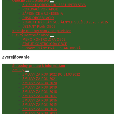
Obecné zastupiteľstvo
ZLOŽENIE OBECNÉHO ZASTUPITEĽSTVA
ROKOVACÍ PORIADOK
ZÁPISNICE A UZNESENIA
PHSR OBCE VLACHY
KOMUNITNÝ PLÁN SOCIÁLNYCH SLUŽIEB 2020 – 2025
ÚZEMNÝ PLÁN OBCE
Komisie pri obecnom zastupiteľstve
Hlavný kontrolór obce
MENO KONTROLÓRA OBCE
ŠTATÚT KONTROLÓRA OBCE
SPRÁVY, PLÁNY PRÁCE, STANOVISKÁ
Zverejňovanie
Slobodný prístup k informáciám
Zmluvy
ZMLUVY ZA ROK 2022 DO 31.03.2022
ZMLUVY ZA ROK 2021
ZMLUVY ZA ROK 2020
ZMLUVY ZA ROK 2019
ZMLUVY ZA ROK 2018
ZMLUVY ZA ROK 2017
ZMLUVY ZA ROK 2016
ZMLUVY ZA ROK 2015
ZMLUVY ZA ROK 2014
ZMLUVY ZA ROK 2013