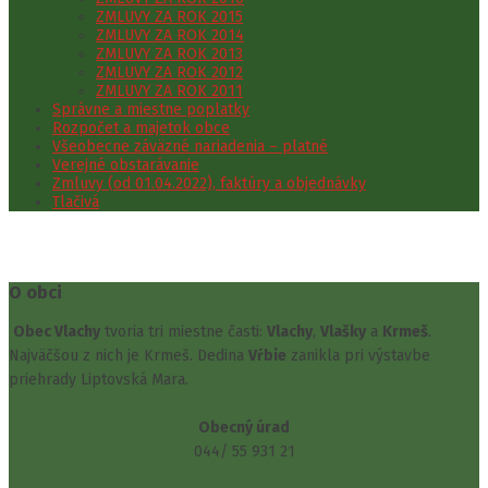
ZMLUVY ZA ROK 2015
ZMLUVY ZA ROK 2014
ZMLUVY ZA ROK 2013
ZMLUVY ZA ROK 2012
ZMLUVY ZA ROK 2011
Správne a miestne poplatky
Rozpočet a majetok obce
Všeobecne záväzné nariadenia – platné
Verejné obstarávanie
Zmluvy (od 01.04.2022), faktúry a objednávky
Tlačivá
O obci
Obec Vlachy
tvoria tri miestne časti:
Vlachy
,
Vlašky
a
Krmeš
.
Najväčšou z nich je Krmeš. Dedina
Vŕbie
zanikla pri výstavbe
priehrady Liptovská Mara.
Obecný úrad
044/ 55 931 21