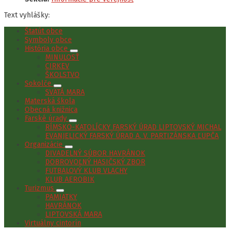
Text vyhlášky:
Štatút obce
Symboly obce
História obce
MINULOSŤ
CIRKEV
ŠKOLSTVO
Sokolče
SVÄTÁ MARA
Materská škola
Obecná knižnica
Farské úrady
RÍMSKO-KATOLÍCKY FARSKÝ ÚRAD LIPTOVSKÝ MICHAL
EVANJELICKÝ FARSKÝ ÚRAD A. V. PARTIZÁNSKA ĽUPČA
Organizácie
DIVADELNÝ SÚBOR HAVRÁNOK
DOBROVOĽNÝ HASIČSKÝ ZBOR
FUTBALOVÝ KLUB VLACHY
KLUB AEROBIK
Turizmus
PAMIATKY
HAVRÁNOK
LIPTOVSKÁ MARA
Virtuálny cintorín