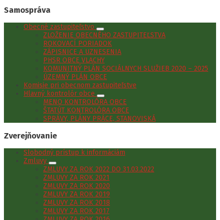
Samospráva
Obecné zastupiteľstvo
ZLOŽENIE OBECNÉHO ZASTUPITEĽSTVA
ROKOVACÍ PORIADOK
ZÁPISNICE A UZNESENIA
PHSR OBCE VLACHY
KOMUNITNÝ PLÁN SOCIÁLNYCH SLUŽIEB 2020 – 2025
ÚZEMNÝ PLÁN OBCE
Komisie pri obecnom zastupiteľstve
Hlavný kontrolór obce
MENO KONTROLÓRA OBCE
ŠTATÚT KONTROLÓRA OBCE
SPRÁVY, PLÁNY PRÁCE, STANOVISKÁ
Zverejňovanie
Slobodný prístup k informáciám
Zmluvy
ZMLUVY ZA ROK 2022 DO 31.03.2022
ZMLUVY ZA ROK 2021
ZMLUVY ZA ROK 2020
ZMLUVY ZA ROK 2019
ZMLUVY ZA ROK 2018
ZMLUVY ZA ROK 2017
ZMLUVY ZA ROK 2016