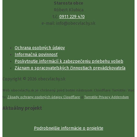
Starosta obce
Róbert Klubica
t.č.
0911 229 470
e-mail: info@obecvlachy.sk
Ochrana osobných údajov
Informačná povinnosť
Poskytnutie informácií k zabezpečeniu priebehu volieb
Záznam o spracovateľských činnostiach prevádzkovateľa
Copyright © 2026 obecvlachy.sk
Web obecvlachy.sk je chránený pred botmi nástrojom Cloudflare Turnstile. Viac
tu:
Zásady ochrany osobných údajov Cloudflare
a
Turnstile Privacy Addendum
.
Aktuálny projekt
Podrobnejšie informácie o projekte