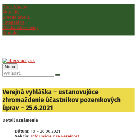
Preskočiť
Preskočiť
Preskočiť
Obec Vlachy
na
na
na
Aktuality
obsah
ľavý
pätičku
Úradná tabuľa
panel
Fotogaléria
Vlachanské noviny
Kontakt
Menu
Vyhľadávanie:
Verejná vyhláška – ustanovujúce
zhromaždenie účastníkov pozemkových
úprav – 25.6.2021
Detail oznámenia
Dátum:
10
–
26.06.2021
Sekcia:
Informácie pre verejnosť