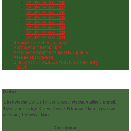
ZMLUVY ZA ROK 2018
ZMLUVY ZA ROK 2017
ZMLUVY ZA ROK 2016
ZMLUVY ZA ROK 2015
ZMLUVY ZA ROK 2014
ZMLUVY ZA ROK 2013
ZMLUVY ZA ROK 2012
ZMLUVY ZA ROK 2011
Správne a miestne poplatky
Rozpočet a majetok obce
Všeobecne záväzné nariadenia – platné
Verejné obstarávanie
Zmluvy (od 01.04.2022), faktúry a objednávky
Tlačivá
O obci
Obec Vlachy
tvoria tri miestne časti:
Vlachy
,
Vlašky
a
Krmeš
.
Najväčšou z nich je Krmeš. Dedina
Vŕbie
zanikla pri výstavbe
priehrady Liptovská Mara.
Obecný úrad