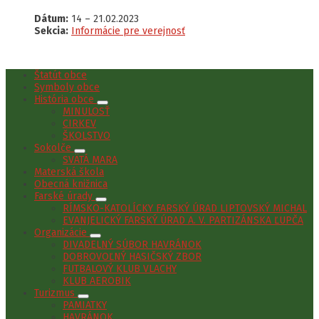
Dátum:
14
–
21.02.2023
Sekcia:
Informácie pre verejnosť
Štatút obce
Symboly obce
História obce
MINULOSŤ
CIRKEV
ŠKOLSTVO
Sokolče
SVÄTÁ MARA
Materská škola
Obecná knižnica
Farské úrady
RÍMSKO-KATOLÍCKY FARSKÝ ÚRAD LIPTOVSKÝ MICHAL
EVANJELICKÝ FARSKÝ ÚRAD A. V. PARTIZÁNSKA ĽUPČA
Organizácie
DIVADELNÝ SÚBOR HAVRÁNOK
DOBROVOĽNÝ HASIČSKÝ ZBOR
FUTBALOVÝ KLUB VLACHY
KLUB AEROBIK
Turizmus
PAMIATKY
HAVRÁNOK