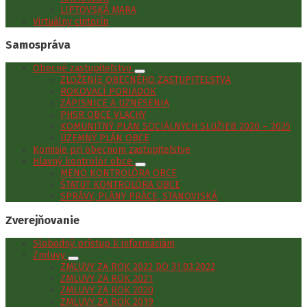
LIPTOVSKÁ MARA
Virtuálny cintorín
Samospráva
Obecné zastupiteľstvo
ZLOŽENIE OBECNÉHO ZASTUPITEĽSTVA
ROKOVACÍ PORIADOK
ZÁPISNICE A UZNESENIA
PHSR OBCE VLACHY
KOMUNITNÝ PLÁN SOCIÁLNYCH SLUŽIEB 2020 – 2025
ÚZEMNÝ PLÁN OBCE
Komisie pri obecnom zastupiteľstve
Hlavný kontrolór obce
MENO KONTROLÓRA OBCE
ŠTATÚT KONTROLÓRA OBCE
SPRÁVY, PLÁNY PRÁCE, STANOVISKÁ
Zverejňovanie
Slobodný prístup k informáciám
Zmluvy
ZMLUVY ZA ROK 2022 DO 31.03.2022
ZMLUVY ZA ROK 2021
ZMLUVY ZA ROK 2020
ZMLUVY ZA ROK 2019