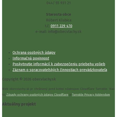
044/ 55 931 21
Starosta obce
Róbert Klubica
t.č.
0911 229 470
e-mail: info@obecvlachy.sk
Ochrana osobných údajov
Informačná povinnosť
Poskytnutie informácií k zabezpečeniu priebehu volieb
Záznam o spracovateľských činnostiach prevádzkovateľa
Copyright © 2026 obecvlachy.sk
Web obecvlachy.sk je chránený pred botmi nástrojom Cloudflare Turnstile. Viac
tu:
Zásady ochrany osobných údajov Cloudflare
a
Turnstile Privacy Addendum
.
Aktuálny projekt