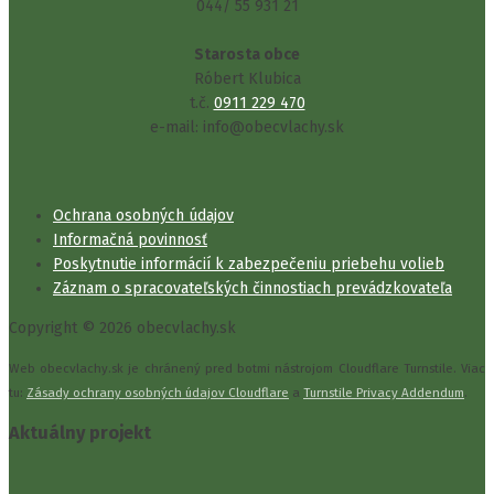
044/ 55 931 21
Starosta obce
Róbert Klubica
t.č.
0911 229 470
e-mail: info@obecvlachy.sk
Ochrana osobných údajov
Informačná povinnosť
Poskytnutie informácií k zabezpečeniu priebehu volieb
Záznam o spracovateľských činnostiach prevádzkovateľa
Copyright © 2026 obecvlachy.sk
Web obecvlachy.sk je chránený pred botmi nástrojom Cloudflare Turnstile. Viac
tu:
Zásady ochrany osobných údajov Cloudflare
a
Turnstile Privacy Addendum
.
Aktuálny projekt