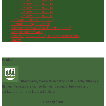
ZMLUVY ZA ROK 2014
ZMLUVY ZA ROK 2013
ZMLUVY ZA ROK 2012
ZMLUVY ZA ROK 2011
Správne a miestne poplatky
Rozpočet a majetok obce
Všeobecne záväzné nariadenia – platné
Verejné obstarávanie
Zmluvy (od 01.04.2022), faktúry a objednávky
Tlačivá
O obci
Obec Vlachy
tvoria tri miestne časti:
Vlachy
,
Vlašky
a
Krmeš
. Najväčšou z nich je Krmeš. Dedina
Vŕbie
zanikla pri
výstavbe priehrady Liptovská Mara.
Obecný úrad