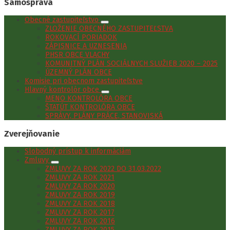
Samospráva
Obecné zastupiteľstvo
ZLOŽENIE OBECNÉHO ZASTUPITEĽSTVA
ROKOVACÍ PORIADOK
ZÁPISNICE A UZNESENIA
PHSR OBCE VLACHY
KOMUNITNÝ PLÁN SOCIÁLNYCH SLUŽIEB 2020 – 2025
ÚZEMNÝ PLÁN OBCE
Komisie pri obecnom zastupiteľstve
Hlavný kontrolór obce
MENO KONTROLÓRA OBCE
ŠTATÚT KONTROLÓRA OBCE
SPRÁVY, PLÁNY PRÁCE, STANOVISKÁ
Zverejňovanie
Slobodný prístup k informáciám
Zmluvy
ZMLUVY ZA ROK 2022 DO 31.03.2022
ZMLUVY ZA ROK 2021
ZMLUVY ZA ROK 2020
ZMLUVY ZA ROK 2019
ZMLUVY ZA ROK 2018
ZMLUVY ZA ROK 2017
ZMLUVY ZA ROK 2016
ZMLUVY ZA ROK 2015