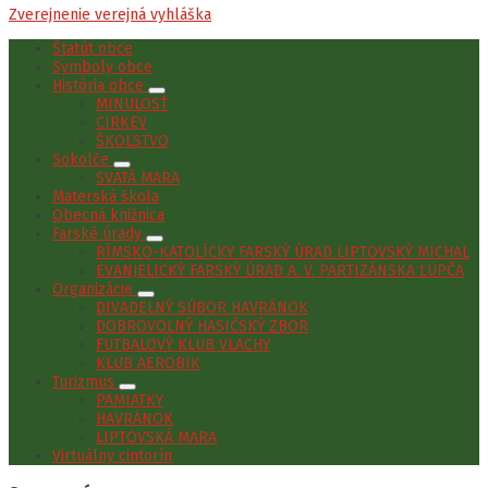
Zverejnenie verejná vyhláška
Štatút obce
Symboly obce
História obce
MINULOSŤ
CIRKEV
ŠKOLSTVO
Sokolče
SVÄTÁ MARA
Materská škola
Obecná knižnica
Farské úrady
RÍMSKO-KATOLÍCKY FARSKÝ ÚRAD LIPTOVSKÝ MICHAL
EVANJELICKÝ FARSKÝ ÚRAD A. V. PARTIZÁNSKA ĽUPČA
Organizácie
DIVADELNÝ SÚBOR HAVRÁNOK
DOBROVOĽNÝ HASIČSKÝ ZBOR
FUTBALOVÝ KLUB VLACHY
KLUB AEROBIK
Turizmus
PAMIATKY
HAVRÁNOK
LIPTOVSKÁ MARA
Virtuálny cintorín