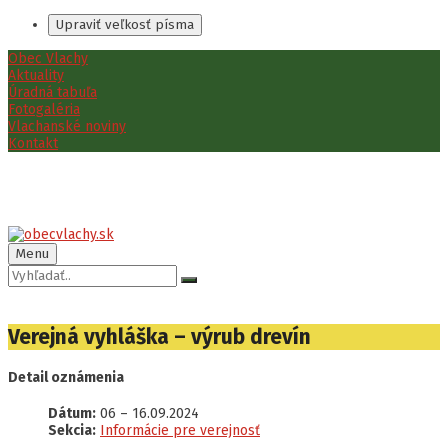
Upraviť veľkosť písma
Preskočiť
Preskočiť
Preskočiť
Obec Vlachy
na
na
na
Aktuality
obsah
ľavý
pätičku
Úradná tabuľa
panel
Fotogaléria
Vlachanské noviny
Kontakt
Menu
Vyhľadávanie:
Verejná vyhláška – výrub drevín
Detail oznámenia
Dátum:
06
–
16.09.2024
Sekcia:
Informácie pre verejnosť