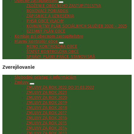
Obecné zastupiteľstvo
ZLOŽENIE OBECNÉHO ZASTUPITEĽSTVA
ROKOVACÍ PORIADOK
ZÁPISNICE A UZNESENIA
PHSR OBCE VLACHY
KOMUNITNÝ PLÁN SOCIÁLNYCH SLUŽIEB 2020 – 2025
ÚZEMNÝ PLÁN OBCE
Komisie pri obecnom zastupiteľstve
Hlavný kontrolór obce
MENO KONTROLÓRA OBCE
ŠTATÚT KONTROLÓRA OBCE
SPRÁVY, PLÁNY PRÁCE, STANOVISKÁ
Zverejňovanie
Slobodný prístup k informáciám
Zmluvy
ZMLUVY ZA ROK 2022 DO 31.03.2022
ZMLUVY ZA ROK 2021
ZMLUVY ZA ROK 2020
ZMLUVY ZA ROK 2019
ZMLUVY ZA ROK 2018
ZMLUVY ZA ROK 2017
ZMLUVY ZA ROK 2016
ZMLUVY ZA ROK 2015
ZMLUVY ZA ROK 2014
ZMLUVY ZA ROK 2013