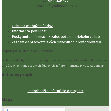
t.č.
0911 229 470
e-mail: info@obecvlachy.sk
Ochrana osobných údajov
Informačná povinnosť
Poskytnutie informácií k zabezpečeniu priebehu volieb
Záznam o spracovateľských činnostiach prevádzkovateľa
Copyright © 2026 obecvlachy.sk
Web obecvlachy.sk je chránený pred botmi nástrojom Cloudflare Turnstile. Viac
tu:
Zásady ochrany osobných údajov Cloudflare
a
Turnstile Privacy Addendum
.
Aktuálny projekt
Podrobnejšie informácie o projekte
Mapa