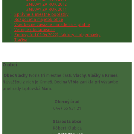
ZMLUVY ZA ROK 2012
ZMLUVY ZA ROK 2011
Správne a miestne poplatky
Rozpočet a majetok obce
Všeobecne záväzné nariadenia – platné
Verejné obstarávanie
Zmluvy (od 01.04.2022), faktúry a objednávky
Tlačivá
O obci
Obec Vlachy
tvoria tri miestne časti:
Vlachy
,
Vlašky
a
Krmeš
.
Najväčšou z nich je Krmeš. Dedina
Vŕbie
zanikla pri výstavbe
priehrady Liptovská Mara.
Obecný úrad
044/ 55 931 21
Starosta obce
Róbert Klubica