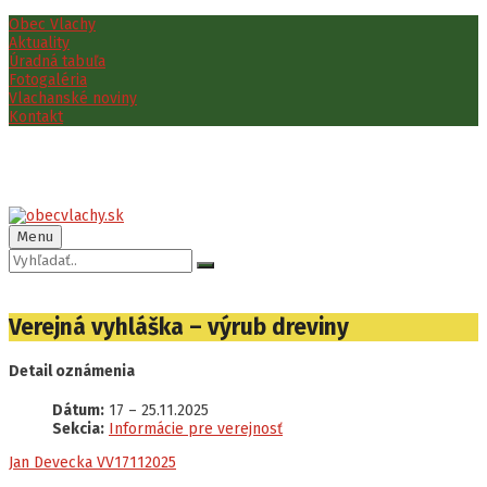
Preskočiť
Preskočiť
Preskočiť
Obec Vlachy
na
na
na
Aktuality
obsah
ľavý
pätičku
Úradná tabuľa
panel
Fotogaléria
Vlachanské noviny
Kontakt
Menu
Vyhľadávanie:
Verejná vyhláška – výrub dreviny
Detail oznámenia
Dátum:
17
–
25.11.2025
Sekcia:
Informácie pre verejnosť
Jan Devecka VV17112025