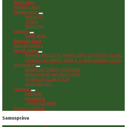
Štatút obce
Symboly obce
História obce
MINULOSŤ
CIRKEV
ŠKOLSTVO
Sokolče
SVÄTÁ MARA
Materská škola
Obecná knižnica
Farské úrady
RÍMSKO-KATOLÍCKY FARSKÝ ÚRAD LIPTOVSKÝ MICHAL
EVANJELICKÝ FARSKÝ ÚRAD A. V. PARTIZÁNSKA ĽUPČA
Organizácie
DIVADELNÝ SÚBOR HAVRÁNOK
DOBROVOĽNÝ HASIČSKÝ ZBOR
FUTBALOVÝ KLUB VLACHY
KLUB AEROBIK
Turizmus
PAMIATKY
HAVRÁNOK
LIPTOVSKÁ MARA
Virtuálny cintorín
Samospráva