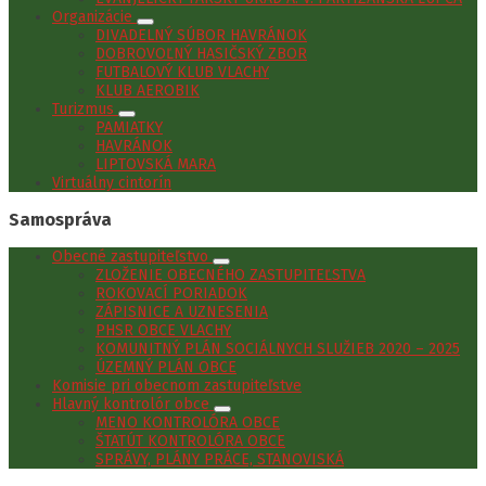
Organizácie
DIVADELNÝ SÚBOR HAVRÁNOK
DOBROVOĽNÝ HASIČSKÝ ZBOR
FUTBALOVÝ KLUB VLACHY
KLUB AEROBIK
Turizmus
PAMIATKY
HAVRÁNOK
LIPTOVSKÁ MARA
Virtuálny cintorín
Samospráva
Obecné zastupiteľstvo
ZLOŽENIE OBECNÉHO ZASTUPITEĽSTVA
ROKOVACÍ PORIADOK
ZÁPISNICE A UZNESENIA
PHSR OBCE VLACHY
KOMUNITNÝ PLÁN SOCIÁLNYCH SLUŽIEB 2020 – 2025
ÚZEMNÝ PLÁN OBCE
Komisie pri obecnom zastupiteľstve
Hlavný kontrolór obce
MENO KONTROLÓRA OBCE
ŠTATÚT KONTROLÓRA OBCE
SPRÁVY, PLÁNY PRÁCE, STANOVISKÁ