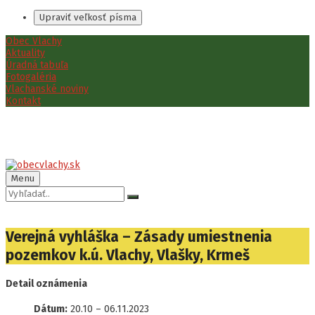
Upraviť veľkosť písma
Preskočiť
Preskočiť
Preskočiť
Obec Vlachy
na
na
na
Aktuality
obsah
ľavý
pätičku
Úradná tabuľa
panel
Fotogaléria
Vlachanské noviny
Kontakt
Menu
Vyhľadávanie:
Verejná vyhláška – Zásady umiestnenia
pozemkov k.ú. Vlachy, Vlašky, Krmeš
Detail oznámenia
Dátum:
20.10
–
06.11.2023