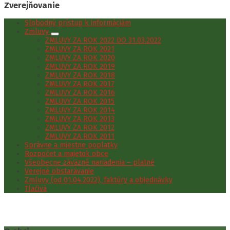
Zverejňovanie
Slobodný prístup k informáciám
Zmluvy
ZMLUVY ZA ROK 2022 DO 31.03.2022
ZMLUVY ZA ROK 2021
ZMLUVY ZA ROK 2020
ZMLUVY ZA ROK 2019
ZMLUVY ZA ROK 2018
ZMLUVY ZA ROK 2017
ZMLUVY ZA ROK 2016
ZMLUVY ZA ROK 2015
ZMLUVY ZA ROK 2014
ZMLUVY ZA ROK 2013
ZMLUVY ZA ROK 2012
ZMLUVY ZA ROK 2011
Správne a miestne poplatky
Rozpočet a majetok obce
Všeobecne záväzné nariadenia – platné
Verejné obstarávanie
Zmluvy (od 01.04.2022), faktúry a objednávky
Tlačivá