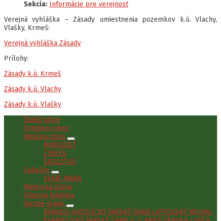
Sekcia:
Informácie pre verejnosť
Verejná vyhláška – Zásady umiestnenia pozemkov k.ú. Vlachy,
Vlašky, Krmeš:
Verejná vyhláška Zásady
Prílohy:
Zásady k.ú. Krmeš
Zásady k.ú. Vlachy
Zásady k.ú. Vlašky
Štatút obce
Symboly obce
História obce
MINULOSŤ
CIRKEV
ŠKOLSTVO
Sokolče
SVÄTÁ MARA
Materská škola
Obecná knižnica
Farské úrady
RÍMSKO-KATOLÍCKY FARSKÝ ÚRAD LIPTOVSKÝ MICHAL
EVANJELICKÝ FARSKÝ ÚRAD A. V. PARTIZÁNSKA ĽUPČA