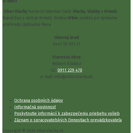
O obci
Obec Vlachy
tvoria tri miestne časti:
Vlachy
,
Vlašky
a
Krmeš
.
Najväčšou z nich je Krmeš. Dedina
Vŕbie
zanikla pri výstavbe
priehrady Liptovská Mara.
Obecný úrad
044/ 55 931 21
Starosta obce
Róbert Klubica
t.č.
0911 229 470
e-mail: info@obecvlachy.sk
Ochrana osobných údajov
Informačná povinnosť
Poskytnutie informácií k zabezpečeniu priebehu volieb
Záznam o spracovateľských činnostiach prevádzkovateľa
Copyright © 2026 obecvlachy.sk