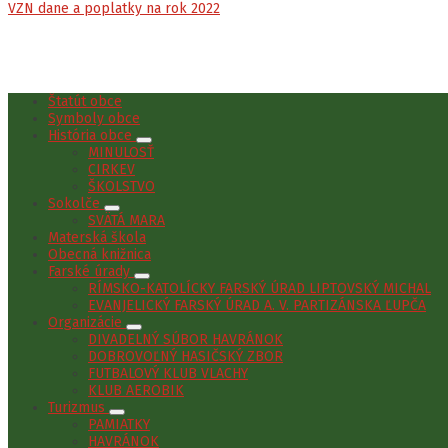
VZN dane a poplatky na rok 2022
Štatút obce
Symboly obce
História obce
MINULOSŤ
CIRKEV
ŠKOLSTVO
Sokolče
SVÄTÁ MARA
Materská škola
Obecná knižnica
Farské úrady
RÍMSKO-KATOLÍCKY FARSKÝ ÚRAD LIPTOVSKÝ MICHAL
EVANJELICKÝ FARSKÝ ÚRAD A. V. PARTIZÁNSKA ĽUPČA
Organizácie
DIVADELNÝ SÚBOR HAVRÁNOK
DOBROVOĽNÝ HASIČSKÝ ZBOR
FUTBALOVÝ KLUB VLACHY
KLUB AEROBIK
Turizmus
PAMIATKY
HAVRÁNOK