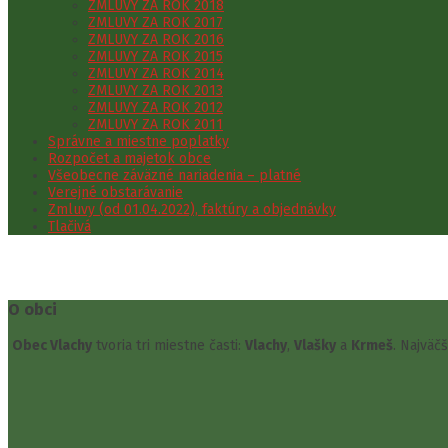
ZMLUVY ZA ROK 2018
ZMLUVY ZA ROK 2017
ZMLUVY ZA ROK 2016
ZMLUVY ZA ROK 2015
ZMLUVY ZA ROK 2014
ZMLUVY ZA ROK 2013
ZMLUVY ZA ROK 2012
ZMLUVY ZA ROK 2011
Správne a miestne poplatky
Rozpočet a majetok obce
Všeobecne záväzné nariadenia – platné
Verejné obstarávanie
Zmluvy (od 01.04.2022), faktúry a objednávky
Tlačivá
O obci
Obec Vlachy
tvoria tri miestne časti:
Vlachy
,
Vlašky
a
Krmeš
. Najväč