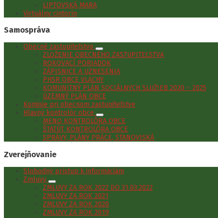
LIPTOVSKÁ MARA
Virtuálny cintorín
Samospráva
Obecné zastupiteľstvo
ZLOŽENIE OBECNÉHO ZASTUPITEĽSTVA
ROKOVACÍ PORIADOK
ZÁPISNICE A UZNESENIA
PHSR OBCE VLACHY
KOMUNITNÝ PLÁN SOCIÁLNYCH SLUŽIEB 2020 – 2025
ÚZEMNÝ PLÁN OBCE
Komisie pri obecnom zastupiteľstve
Hlavný kontrolór obce
MENO KONTROLÓRA OBCE
ŠTATÚT KONTROLÓRA OBCE
SPRÁVY, PLÁNY PRÁCE, STANOVISKÁ
Zverejňovanie
Slobodný prístup k informáciám
Zmluvy
ZMLUVY ZA ROK 2022 DO 31.03.2022
ZMLUVY ZA ROK 2021
ZMLUVY ZA ROK 2020
ZMLUVY ZA ROK 2019