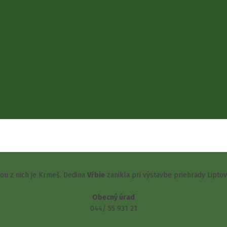
šou z nich je Krmeš. Dedina
Vŕbie
zanikla pri výstavbe priehrady Lipto
Obecný úrad
044/ 55 931 21